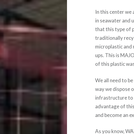
In this center we 
in seawater and un
that this type of 
traditionally rec
microplastic and 
ups. This is MAJ
of this plastic wa
We all need to be
way we dispose of
infrastructure to 
advantage of this
and become an ex
As you know, WAT