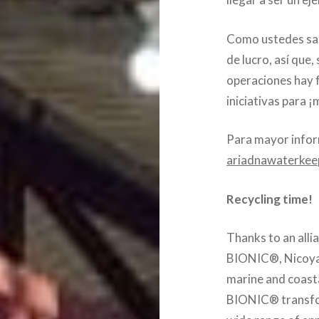
Como ustedes sab
de lucro, así que,
operaciones hay f
iniciativas para 
Para mayor infor
ariadnawaterke
Recycling time!
Thanks to an all
BIONIC®, Nicoya
marine and coasta
BIONIC® transform