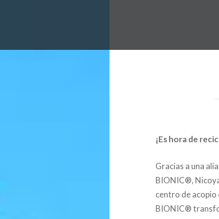
¡Es hora d
Gracias a una ali
BIONIC®, Nicoya
centro de acopio 
BIONIC® transfor