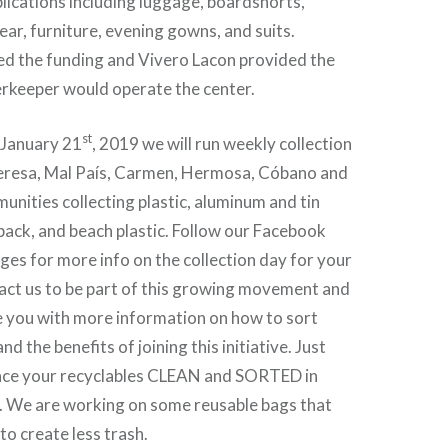
lications including luggage, boardshorts,
ar, furniture, evening gowns, and suits.
 the funding and Vivero Lacon provided the
erkeeper would operate the center.
st
 January 21
, 2019 we will run weekly collection
Teresa, Mal País, Carmen, Hermosa, Cóbano and
nities collecting plastic, aluminum and tin
apack, and beach plastic. Follow our Facebook
es for more info on the collection day for your
ct us to be part of this growing movement and
e you with more information on how to sort
nd the benefits of joining this initiative. Just
ace your recyclables CLEAN and SORTED in
. We are working on some reusable bags that
 to create less trash.