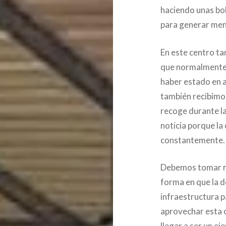
haciendo unas bol
para generar men
En este centro t
que normalmente n
haber estado en a
también recibimos
recoge durante la
noticia porque la 
constantemente.
Debemos tomar re
forma en que la 
infraestructura p
aprovechar esta o
llegar a ser un ej