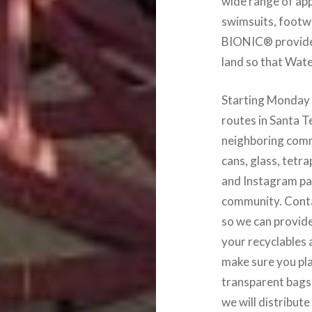
wide range of app
swimsuits, footwe
BIONIC® provided
land so that Wat
Starting Monday
routes in Santa 
neighboring commu
cans, glass, tetr
and Instagram pag
community. Conta
so we can provid
your recyclables a
make sure you pl
transparent bags
we will distribute