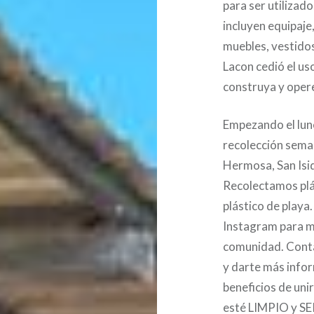
para ser utilizad
incluyen equipaje
muebles, vestidos
Lacon cedió el u
construya y opere
Empezando el lun
recolección sema
Hermosa, San Isi
Recolectamos plás
plástico de playa
Instagram para má
comunidad. Conta
y darte más infor
beneficios de unir
esté LIMPIO y S