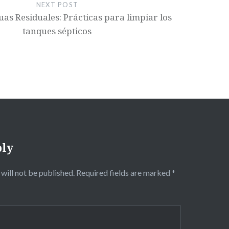
NEXT POST
as Residuales: Prácticas para limpiar los
tanques sépticos
ply
will not be published.
Required fields are marked
*