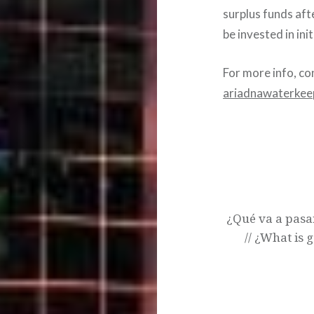
surplus funds aft
be invested in in
For more info, co
ariadnawaterke
Post
navigation
¿Qué va a pasa
// ¿What is 